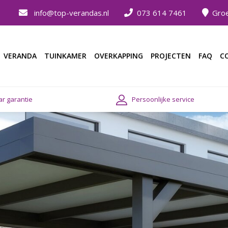
info@top-verandas.nl
073 614 7461
Groe
VERANDA
TUINKAMER
OVERKAPPING
PROJECTEN
FAQ
C
ar garantie
Persoonlijke service