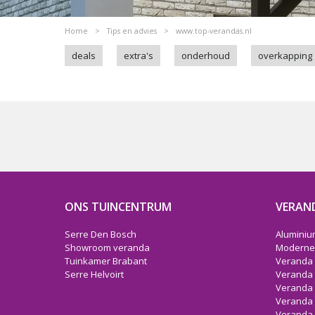
Home
>
Tips en advies
>
www.top-verandas.nl
deals
extra's
onderhoud
overkapping
ONS TUINCENTRUM
VERAN
Serre Den Bosch
Aluminiu
Showroom veranda
Moderne
Tuinkamer Brabant
Veranda 
Serre Helvoirt
Veranda
Veranda
Veranda
Veranda 