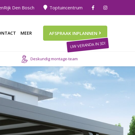
nRijk Den Bosch
Toptuincentrum
ONTACT
MEER
AFSPRAAK INPLANNEN
UW VERANDA IN 3D!
Deskundig montage-team