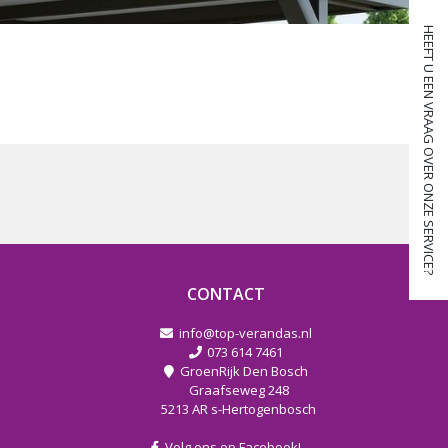
HEEFT U EEN VRAAG OVER ONZE SERVICE?
CONTACT
info@top-verandas.nl
073 614 7461
GroenRijk Den Bosch
Graafseweg 248
5213 AR s-Hertogenbosch
Volg ons op Facebook!