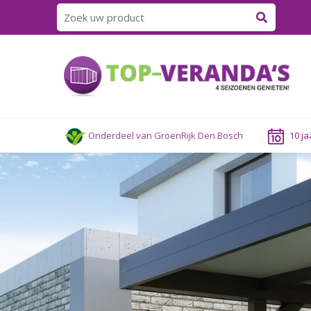
Ga
naar
content
Onderdeel van GroenRijk Den Bosch
10 ja