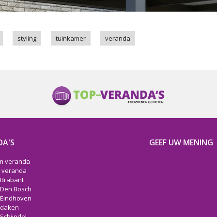
styling
tuinkamer
veranda
DA'S
GEEF UW MENING
m veranda
 veranda
Brabant
 Den Bosch
 Eindhoven
 daken
Schijndel