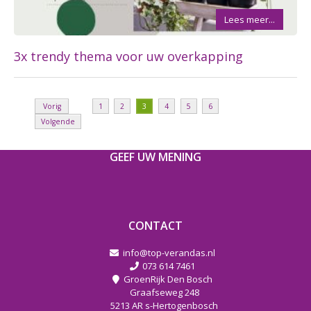
Lees meer...
3x trendy thema voor uw overkapping
Vorig
1
2
3
4
5
6
e
Volgende
GEEF UW MENING
CONTACT
info@top-verandas.nl
073 614 7461
GroenRijk Den Bosch
Graafseweg 248
5213 AR s-Hertogenbosch