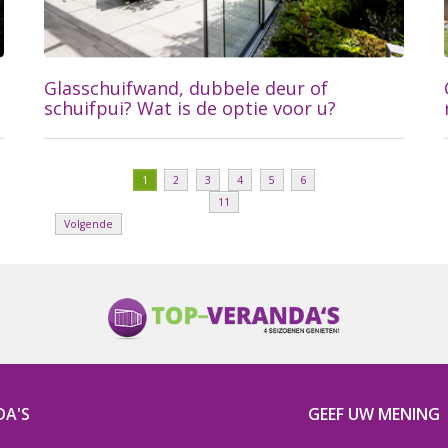
Glasschuifwand, dubbele deur of
schuifpui? Wat is de optie voor u?
1
2
3
4
5
6
11
Volgende
Lees meer...
DA'S
GEEF UW MENING