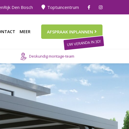
nRijk Den Bosch
Toptuincentrum
ONTACT
MEER
AFSPRAAK INPLANNEN
UW VERANDA IN 3D!
Deskundig montage-team