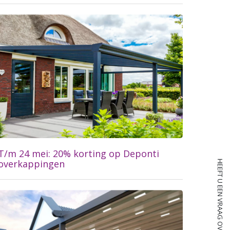
Lees meer...
T/m 24 mei: 20% korting op Deponti
overkappingen
HEEFT U EEN VRAAG OVER ONZE SERVICE?
Lees meer...