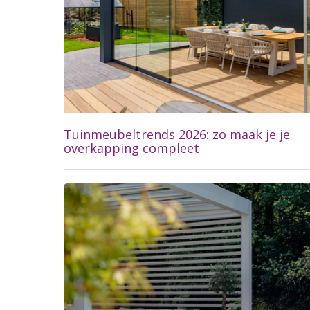
Tuinmeubeltrends 2026: zo maak je je
overkapping compleet
Lees meer...