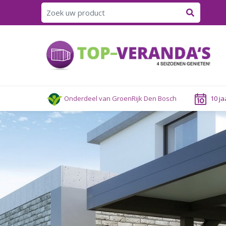
Ga
naar
content
Onderdeel van GroenRijk Den Bosch
10 ja