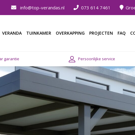
info@top-verandas.nl
073 614 7461
Groe
VERANDA
TUINKAMER
OVERKAPPING
PROJECTEN
FAQ
C
ar garantie
Persoonlijke service