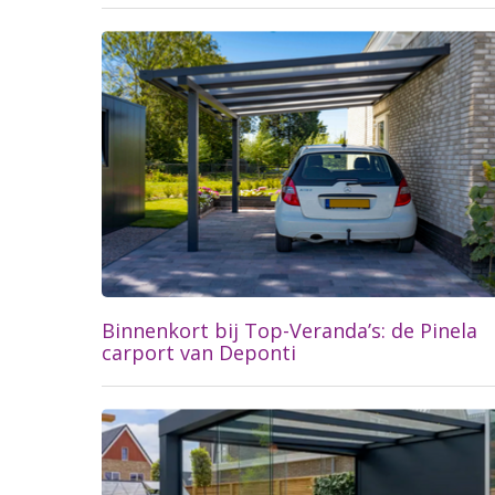
Lees meer...
Binnenkort bij Top-Veranda’s: de Pinela
carport van Deponti
Lees meer...