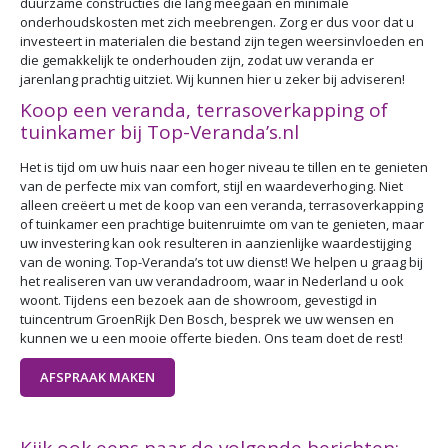
duurzame constructies die lang meegaan en minimale
onderhoudskosten met zich meebrengen. Zorg er dus voor dat u
investeert in materialen die bestand zijn tegen weersinvloeden en
die gemakkelijk te onderhouden zijn, zodat uw veranda er
jarenlang prachtig uitziet. Wij kunnen hier u zeker bij adviseren!
Koop een veranda, terrasoverkapping of
tuinkamer bij Top-Veranda’s.nl
Het is tijd om uw huis naar een hoger niveau te tillen en te genieten
van de perfecte mix van comfort, stijl en waardeverhoging. Niet
alleen creëert u met de koop van een veranda, terrasoverkapping
of tuinkamer een prachtige buitenruimte om van te genieten, maar
uw investering kan ook resulteren in aanzienlijke waardestijging
van de woning. Top-Veranda’s tot uw dienst! We helpen u graag bij
het realiseren van uw verandadroom, waar in Nederland u ook
woont. Tijdens een bezoek aan de showroom, gevestigd in
tuincentrum GroenRijk Den Bosch, besprek we uw wensen en
kunnen we u een mooie offerte bieden. Ons team doet de rest!
AFSPRAAK MAKEN