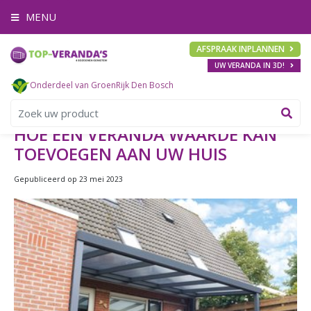
G
MENU
a
n
a
AFSPRAAK INPLANNEN
a
UW VERANDA IN 3D!
r
c
Onderdeel van GroenRijk Den Bosch
o
n
t
HOE EEN VERANDA WAARDE KAN
e
TOEVOEGEN AAN UW HUIS
n
t
Gepubliceerd op
23 mei 2023