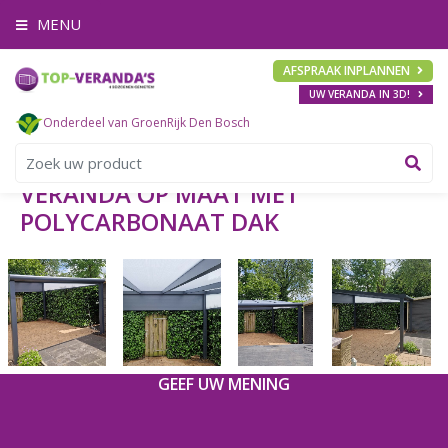
G
MENU
a
n
a
AFSPRAAK INPLANNEN
a
UW VERANDA IN 3D!
r
c
Onderdeel van GroenRijk Den Bosch
o
n
t
VERANDA OP MAAT MET
e
POLYCARBONAAT DAK
n
t
GEEF UW MENING