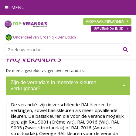
G
MENU
a
n
a
AFSPRAAK INPLANNEN
a
UW VERANDA IN 3D!
r
c
Onderdeel van GroenRijk Den Bosch
o
n
t
FAQ VERANDA'S
e
n
De meest gestelde vragen over veranda's.
t
Zijn de veranda’s in meerdere kleuren
verkrijgbaar?
De veranda's zijn in verschillende RAL kleuren te
verkrijgen, zowel basiskleuren als meer opvallende
kleuren. De basiskleuren die voor de veranda mogelijk
zijn, zijn RAL 9001 (Crème wit), RAL 9016 (Wit), RAL
9005 (Zwart structuurlak) of RAL 7016 (Antraciet
structuurlak). Overige RAL kleuren voor de veranda