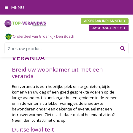
G
MENU
a
n
a
AFSPRAAK INPLANNEN
a
UW VERANDA IN 3D!
r
c
Onderdeel van GroenRijk Den Bosch
o
n
t
VERANDA
e
n
Breid uw woonkamer uit met een
t
veranda
Een veranda is een heerlijke plek om te genieten, bij te
komen van uw dag of een goed gesprek te voeren op de
lange avonden. U kunt langer buiten genieten in de zomer
en in de winter zit u lekker warmpjes de sneeuw te
bewonderen onder een dekentje of eventueel met een
terrasverwarmer. Ziet u zich daar ook al helemaal zitten?
Neem dan contact met ons op!
Duitse kwaliteit