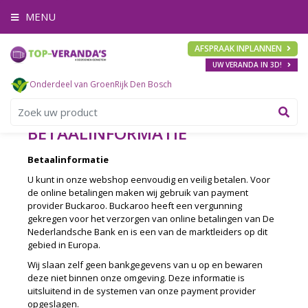
G
MENU
a
n
a
AFSPRAAK INPLANNEN
a
UW VERANDA IN 3D!
r
c
Onderdeel van GroenRijk Den Bosch
o
n
t
BETAALINFORMATIE
e
n
Betaalinformatie
t
U kunt in onze webshop eenvoudig en veilig betalen. Voor
de online betalingen maken wij gebruik van payment
provider Buckaroo. Buckaroo heeft een vergunning
gekregen voor het verzorgen van online betalingen van De
Nederlandsche Bank en is een van de marktleiders op dit
gebied in Europa.
Wij slaan zelf geen bankgegevens van u op en bewaren
deze niet binnen onze omgeving. Deze informatie is
uitsluitend in de systemen van onze payment provider
opgeslagen.