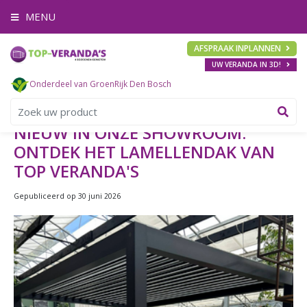
G
MENU
a
n
a
AFSPRAAK INPLANNEN
a
UW VERANDA IN 3D!
r
c
Onderdeel van GroenRijk Den Bosch
o
n
t
NIEUW IN ONZE SHOWROOM:
e
ONTDEK HET LAMELLENDAK VAN
n
t
TOP VERANDA'S
Gepubliceerd op
30 juni 2026