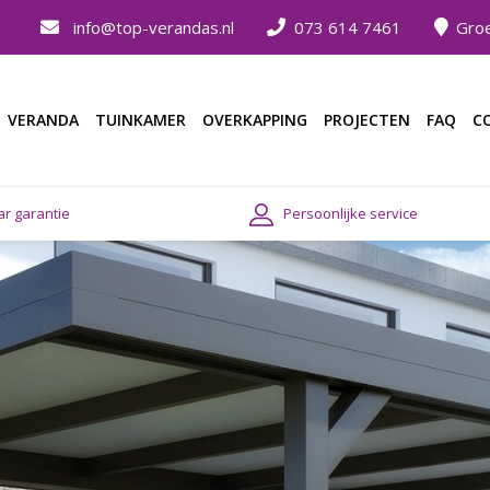
info@top-verandas.nl
073 614 7461
Groe
VERANDA
TUINKAMER
OVERKAPPING
PROJECTEN
FAQ
C
ar garantie
Persoonlijke service