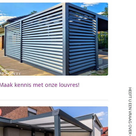
Lees meer...
Maak kennis met onze louvres!
HEEFT U EEN VRAAG OVER ONZE SERVICE?
Lees meer...