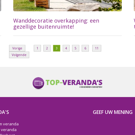
Wanddecoratie overkapping: een
gezellige buitenruimte!
Vorige
1
2
3
4
5
6
11
Volgende
Lees meer...
DA'S
GEEF UW MENING
m veranda
 veranda