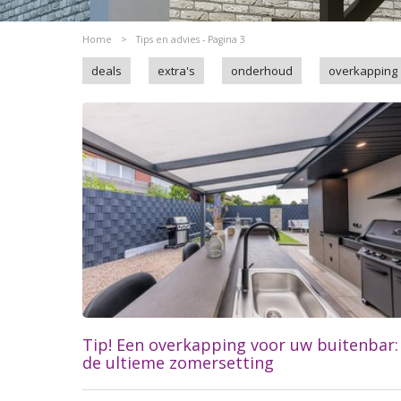
Home
>
Tips en advies - Pagina 3
deals
extra's
onderhoud
overkapping
Tip! Een overkapping voor uw buitenbar:
de ultieme zomersetting