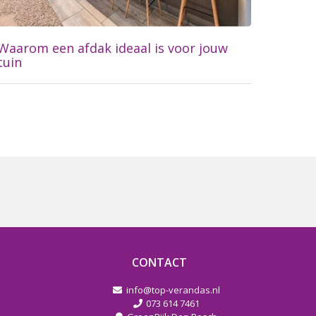
Waarom een afdak ideaal is voor jouw
tuin
Lees meer...
CONTACT
info@top-verandas.nl
073 614 7461