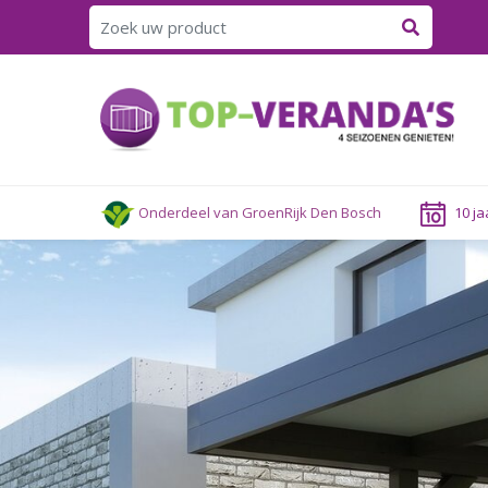
Ga
naar
content
Onderdeel van GroenRijk Den Bosch
10 ja