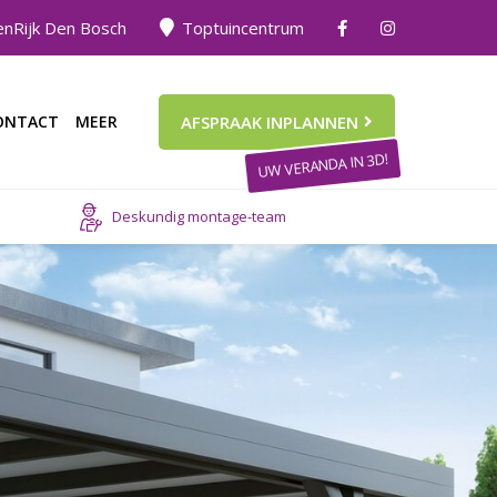
nRijk Den Bosch
Toptuincentrum
ONTACT
MEER
AFSPRAAK INPLANNEN
UW VERANDA IN 3D!
Deskundig montage-team