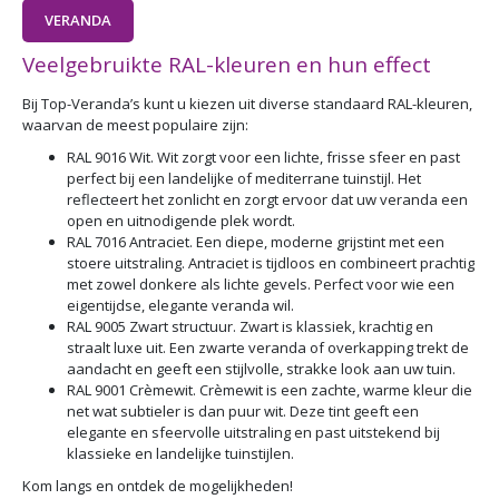
VERANDA
Veelgebruikte RAL-kleuren en hun effect
Bij Top-Veranda’s kunt u kiezen uit diverse standaard RAL-kleuren,
waarvan de meest populaire zijn:
RAL 9016 Wit. Wit zorgt voor een lichte, frisse sfeer en past
perfect bij een landelijke of mediterrane tuinstijl. Het
reflecteert het zonlicht en zorgt ervoor dat uw veranda een
open en uitnodigende plek wordt.
RAL 7016 Antraciet. Een diepe, moderne grijstint met een
stoere uitstraling. Antraciet is tijdloos en combineert prachtig
met zowel donkere als lichte gevels. Perfect voor wie een
eigentijdse, elegante veranda wil.
RAL 9005 Zwart structuur. Zwart is klassiek, krachtig en
straalt luxe uit. Een zwarte veranda of overkapping trekt de
aandacht en geeft een stijlvolle, strakke look aan uw tuin.
RAL 9001 Crèmewit. Crèmewit is een zachte, warme kleur die
net wat subtieler is dan puur wit. Deze tint geeft een
elegante en sfeervolle uitstraling en past uitstekend bij
klassieke en landelijke tuinstijlen.
Kom langs en ontdek de mogelijkheden!