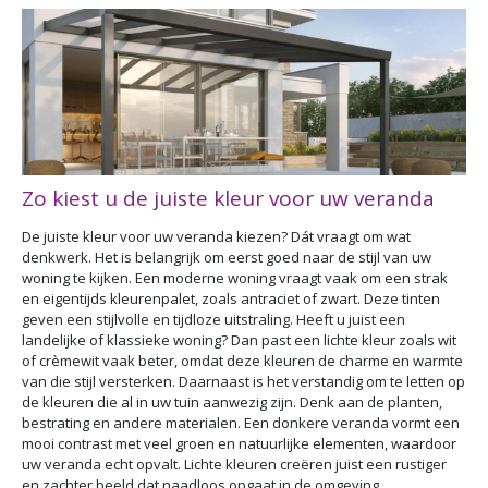
Zo kiest u de juiste kleur voor uw veranda
De juiste kleur voor uw veranda kiezen? Dát vraagt om wat
denkwerk. Het is belangrijk om eerst goed naar de stijl van uw
woning te kijken. Een moderne woning vraagt vaak om een strak
en eigentijds kleurenpalet, zoals antraciet of zwart. Deze tinten
geven een stijlvolle en tijdloze uitstraling. Heeft u juist een
landelijke of klassieke woning? Dan past een lichte kleur zoals wit
of crèmewit vaak beter, omdat deze kleuren de charme en warmte
van die stijl versterken. Daarnaast is het verstandig om te letten op
de kleuren die al in uw tuin aanwezig zijn. Denk aan de planten,
bestrating en andere materialen. Een donkere veranda vormt een
mooi contrast met veel groen en natuurlijke elementen, waardoor
uw veranda echt opvalt. Lichte kleuren creëren juist een rustiger
en zachter beeld dat naadloos opgaat in de omgeving.