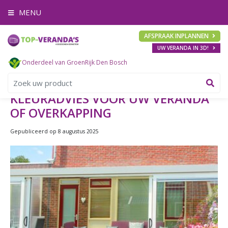
G
MENU
a
n
a
AFSPRAAK INPLANNEN
a
UW VERANDA IN 3D!
r
c
Onderdeel van GroenRijk Den Bosch
o
n
t
KLEURADVIES VOOR UW VERANDA
e
OF OVERKAPPING
n
t
Gepubliceerd op
8 augustus 2025