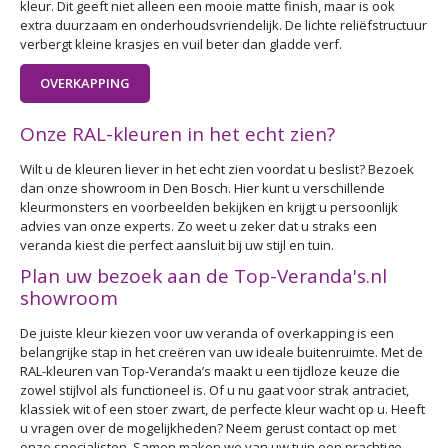
kleur. Dit geeft niet alleen een mooie matte finish, maar is ook
extra duurzaam en onderhoudsvriendelijk. De lichte reliëfstructuur
verbergt kleine krasjes en vuil beter dan gladde verf.
OVERKAPPING
Onze RAL-kleuren in het echt zien?
Wilt u de kleuren liever in het echt zien voordat u beslist? Bezoek
dan onze showroom in Den Bosch. Hier kunt u verschillende
kleurmonsters en voorbeelden bekijken en krijgt u persoonlijk
advies van onze experts. Zo weet u zeker dat u straks een
veranda kiest die perfect aansluit bij uw stijl en tuin.
Plan uw bezoek aan de Top-Veranda's.nl
showroom
De juiste kleur kiezen voor uw veranda of overkapping is een
belangrijke stap in het creëren van uw ideale buitenruimte. Met de
RAL-kleuren van Top-Veranda’s maakt u een tijdloze keuze die
zowel stijlvol als functioneel is. Of u nu gaat voor strak antraciet,
klassiek wit of een stoer zwart, de perfecte kleur wacht op u. Heeft
u vragen over de mogelijkheden? Neem gerust contact op met
onze specialisten. Samen maken we van uw tuin een prachtige