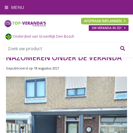
G
MENU
a
n
a
AFSPRAAK INPLANNEN
a
UW VERANDA IN 3D!
r
c
Onderdeel van GroenRijk Den Bosch
o
n
t
NAZOMEREN ONDER DE VERANDA
e
n
Gepubliceerd op
18 augustus 2021
t