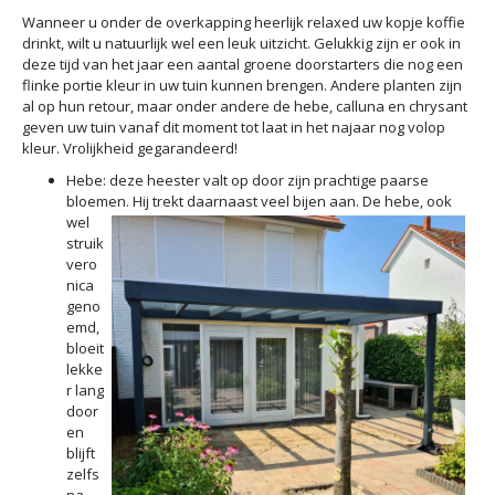
Wanneer u onder de overkapping heerlijk relaxed uw kopje koffie
drinkt, wilt u natuurlijk wel een leuk uitzicht. Gelukkig zijn er ook in
deze tijd van het jaar een aantal groene doorstarters die nog een
flinke portie kleur in uw tuin kunnen brengen. Andere planten zijn
al op hun retour, maar onder andere de hebe, calluna en chrysant
geven uw tuin vanaf dit moment tot laat in het najaar nog volop
kleur. Vrolijkheid gegarandeerd!
Hebe: deze heester valt op door zijn prachtige paarse
bloemen. Hij trekt daarna
ast veel bijen aan. De hebe, ook
wel
struik
vero
nica
geno
emd,
bloeit
lekke
r lang
door
en
blijft
zelfs