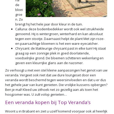
na
de
bloei
groe
n. Zo
brengt hij het hele jaar door kleur in de tuin.
Calluna: deze bodembedekker wordt ook wel struikheide
genoemd. Hij is wintergroen, winterhard en kan absoluut
tegen een stootje. Daarnaast helpt de plant Met zijn roze-
en paarsachtige bloemen is het een ware eyecatcher.
Chrysant: de lilakleurige chrysant past in elke tuin! Hij staat
graag op een zonnige plek in goed doorlatende,
voedselrijke grond. De bloemen schitteren wekenlang en
geven een kleurrijke glans aan de nazomer.
Zo verhoogt u met een stel kleine aanpassingen het genot van uw
veranda. Vergeet ook niet dat uw dure loungeset door een
veranda wordt beschermd tegen weersinvloeden en dat u er dus
het gehele jaar van kunt genieten. Die vrolijke kussens opbergen?
Ben je mal! Kleed uw zithoek net zo gezellig aan als toen het
hoogzomer was. U zult volop genieten…
Een veranda kopen bij Top Veranda’s
Woont u in Brabant en ziet u uzelf komend voorjaar ook al heerlijk