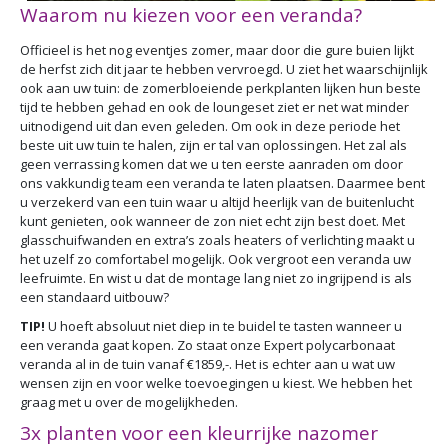
Waarom nu kiezen voor een veranda?
Officieel is het nog eventjes zomer, maar door die gure buien lijkt
de herfst zich dit jaar te hebben vervroegd. U ziet het waarschijnlijk
ook aan uw tuin: de zomerbloeiende perkplanten lijken hun beste
tijd te hebben gehad en ook de loungeset ziet er net wat minder
uitnodigend uit dan even geleden. Om ook in deze periode het
beste uit uw tuin te halen, zijn er tal van oplossingen. Het zal als
geen verrassing komen dat we u ten eerste aanraden om door
ons vakkundig team een veranda te laten plaatsen. Daarmee bent
u verzekerd van een tuin waar u altijd heerlijk van de buitenlucht
kunt genieten, ook wanneer de zon niet echt zijn best doet. Met
glasschuifwanden en extra’s zoals heaters of verlichting maakt u
het uzelf zo comfortabel mogelijk. Ook vergroot een veranda uw
leefruimte. En wist u dat de montage lang niet zo ingrijpend is als
een standaard uitbouw?
TIP!
U hoeft absoluut niet diep in te buidel te tasten wanneer u
een veranda gaat kopen. Zo staat onze Expert polycarbonaat
veranda al in de tuin vanaf €1859,-. Het is echter aan u wat uw
wensen zijn en voor welke toevoegingen u kiest. We hebben het
graag met u over de mogelijkheden.
3x planten voor een kleurrijke nazomer