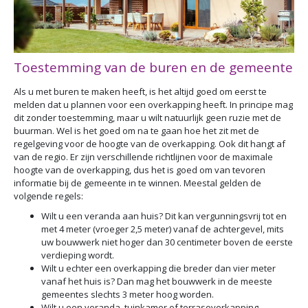
Toestemming van de buren en de gemeente
Als u met buren te maken heeft, is het altijd goed om eerst te
melden dat u plannen voor een overkapping heeft. In principe mag
dit zonder toestemming, maar u wilt natuurlijk geen ruzie met de
buurman. Wel is het goed om na te gaan hoe het zit met de
regelgeving voor de hoogte van de overkapping. Ook dit hangt af
van de regio. Er zijn verschillende richtlijnen voor de maximale
hoogte van de overkapping, dus het is goed om van tevoren
informatie bij de gemeente in te winnen. Meestal gelden de
volgende regels:
Wilt u een veranda aan huis? Dit kan vergunningsvrij tot en
met 4 meter (vroeger 2,5 meter) vanaf de achtergevel, mits
uw bouwwerk niet hoger dan 30 centimeter boven de eerste
verdieping wordt.
Wilt u echter een overkapping die breder dan vier meter
vanaf het huis is? Dan mag het bouwwerk in de meeste
gemeentes slechts 3 meter hoog worden.
Wilt u een veranda, tuinkamer of terrasoverkapping