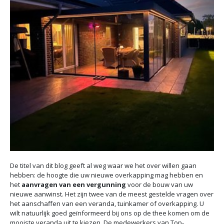
De titel van dit blog geeft al weg waar we het over willen gaan
hebben: de hoogte die uw nieuwe overkapping mag hebben en
het
aanvragen van een vergunning
voor de bouw van uw
nieuwe aanwinst. Het zijn twee van de meest gestelde vragen over
het aanschaffen van een veranda, tuinkamer of overkapping. U
wilt natuurlijk goed geïnformeerd bij ons op de thee komen om de
mooiste veranda uit te kiezen. De medewerkers van Top-