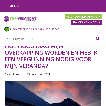
G
MENU
a
n
a
AFSPRAAK INPLANNEN
a
UW VERANDA IN 3D!
r
c
Onderdeel van GroenRijk Den Bosch
o
n
t
HOE HOOG MAG MIJN
e
OVERKAPPING WORDEN EN HEB IK
n
t
EEN VERGUNNING NODIG VOOR
MIJN VERANDA?
Gepubliceerd op
15 november 2021