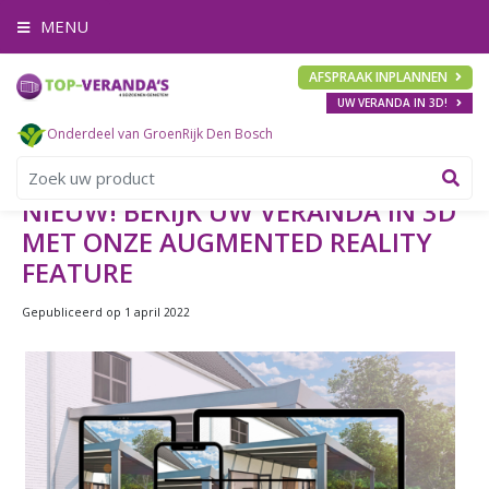
G
MENU
a
n
a
AFSPRAAK INPLANNEN
a
UW VERANDA IN 3D!
r
c
Onderdeel van GroenRijk Den Bosch
o
n
t
NIEUW! BEKIJK UW VERANDA IN 3D
e
MET ONZE AUGMENTED REALITY
n
t
FEATURE
Gepubliceerd op
1 april 2022