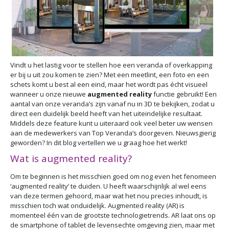
Vindt u het lastig voor te stellen hoe een veranda of overkapping
er bij u uit zou komen te zien? Met een meetlint, een foto en een
schets komt u best al een eind, maar het wordt pas écht visueel
wanneer u onze nieuwe
augmented reality
functie gebruikt! Een
aantal van onze veranda’s zijn vanaf nu in 3D te bekijken, zodat u
direct een duidelijk beeld heeft van het uiteindelijke resultaat.
Middels deze feature kunt u uiteraard ook veel beter uw wensen
aan de medewerkers van Top Veranda’s doorgeven. Nieuwsgierig
geworden? In dit blog vertellen we u graag hoe het werkt!
Wat is augmented reality?
Om te beginnen is het misschien goed om nog even het fenomeen
‘augmented reality’ te duiden. U heeft waarschijnlijk al wel eens
van deze termen gehoord, maar wat het nou precies inhoudt, is
misschien toch wat onduidelijk. Augmented reality (AR) is
momenteel één van de grootste technologietrends. AR laat ons op
de smartphone of tablet de levensechte omgeving zien, maar met