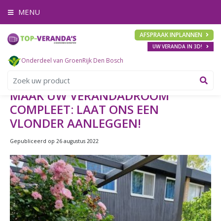
G
MENU
a
n
a
AFSPRAAK INPLANNEN
a
UW VERANDA IN 3D!
r
c
Onderdeel van GroenRijk Den Bosch
o
n
t
MAAK UW VERANDADROOM
e
COMPLEET: LAAT ONS EEN
n
t
VLONDER AANLEGGEN!
Gepubliceerd op
26 augustus 2022