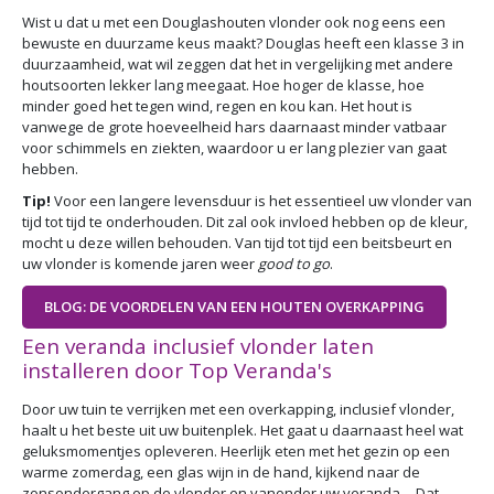
Wist u dat u met een Douglashouten vlonder ook nog eens een
bewuste en duurzame keus maakt? Douglas heeft een klasse 3 in
duurzaamheid, wat wil zeggen dat het in vergelijking met andere
houtsoorten lekker lang meegaat. Hoe hoger de klasse, hoe
minder goed het tegen wind, regen en kou kan. Het hout is
vanwege de grote hoeveelheid hars daarnaast minder vatbaar
voor schimmels en ziekten, waardoor u er lang plezier van gaat
hebben.
Tip!
Voor een langere levensduur is het essentieel uw vlonder van
tijd tot tijd te onderhouden. Dit zal ook invloed hebben op de kleur,
mocht u deze willen behouden. Van tijd tot tijd een beitsbeurt en
uw vlonder is komende jaren weer
good to go
.
BLOG: DE VOORDELEN VAN EEN HOUTEN OVERKAPPING
Een veranda inclusief vlonder laten
installeren door Top Veranda's
Door uw tuin te verrijken met een overkapping, inclusief vlonder,
haalt u het beste uit uw buitenplek. Het gaat u daarnaast heel wat
geluksmomentjes opleveren. Heerlijk eten met het gezin op een
warme zomerdag, een glas wijn in de hand, kijkend naar de
zonsondergang op de vlonder en vanonder uw veranda… Dat