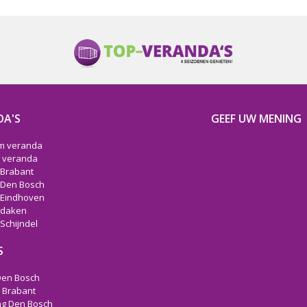
DA'S
GEEF UW MENING
m veranda
 veranda
Brabant
 Den Bosch
 Eindhoven
 daken
Schijndel
S
Den Bosch
g Brabant
g Den Bosch