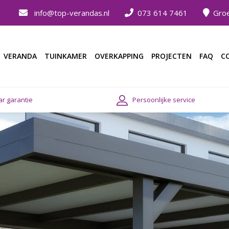
info@top-verandas.nl
073 614 7461
Groe
VERANDA
TUINKAMER
OVERKAPPING
PROJECTEN
FAQ
C
ar garantie
Persoonlijke service