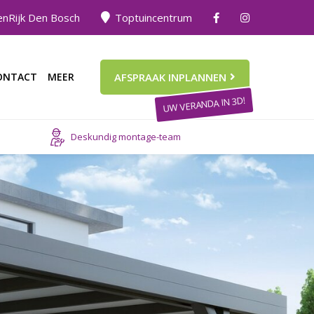
nRijk Den Bosch
Toptuincentrum
ONTACT
MEER
AFSPRAAK INPLANNEN
UW VERANDA IN 3D!
Deskundig montage-team