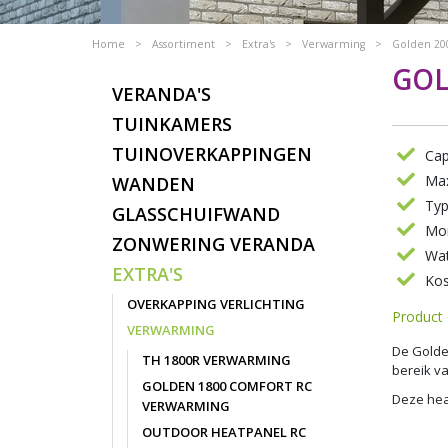
Home
>
Assortiment
>
Extra's
>
Verwarming
>
Golden 20
GOL
VERANDA'S
TUINKAMERS
TUINOVERKAPPINGEN
Cap
Max
WANDEN
Typ
GLASSCHUIFWAND
Mon
ZONWERING VERANDA
Wat
EXTRA'S
Kos
OVERKAPPING VERLICHTING
Product 
VERWARMING
De Golde
TH 1800R VERWARMING
bereik va
GOLDEN 1800 COMFORT RC
Deze hea
VERWARMING
OUTDOOR HEATPANEL RC