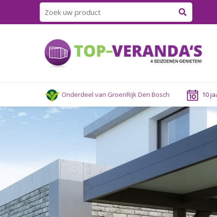
Ga
naar
content
Onderdeel van GroenRijk Den Bosch
10 ja