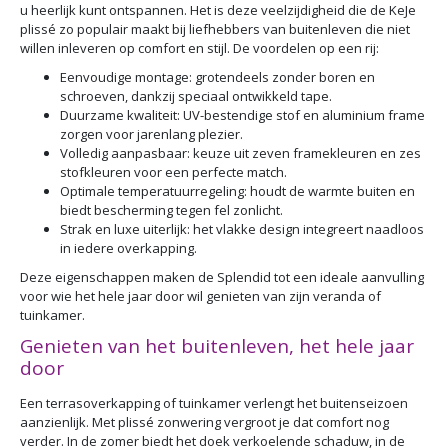
u heerlijk kunt ontspannen. Het is deze veelzijdigheid die de KeJe
plissé zo populair maakt bij liefhebbers van buitenleven die niet
willen inleveren op comfort en stijl. De voordelen op een rij:
Eenvoudige montage: grotendeels zonder boren en
schroeven, dankzij speciaal ontwikkeld tape.
Duurzame kwaliteit: UV-bestendige stof en aluminium frame
zorgen voor jarenlang plezier.
Volledig aanpasbaar: keuze uit zeven framekleuren en zes
stofkleuren voor een perfecte match.
Optimale temperatuurregeling: houdt de warmte buiten en
biedt bescherming tegen fel zonlicht.
Strak en luxe uiterlijk: het vlakke design integreert naadloos
in iedere overkapping.
Deze eigenschappen maken de Splendid tot een ideale aanvulling
voor wie het hele jaar door wil genieten van zijn veranda of
tuinkamer.
Genieten van het buitenleven, het hele jaar
door
Een terrasoverkapping of tuinkamer verlengt het buitenseizoen
aanzienlijk. Met plissé zonwering vergroot je dat comfort nog
verder. In de zomer biedt het doek verkoelende schaduw, in de