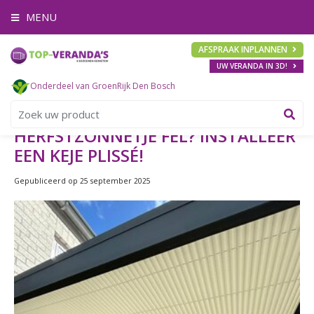
G
MENU
a
n
a
AFSPRAAK INPLANNEN
a
UW VERANDA IN 3D!
r
c
Onderdeel van GroenRijk Den Bosch
o
n
t
HERFSTZONNETJE FEL? INSTALLEER
e
EEN KEJE PLISSÉ!
n
t
Gepubliceerd op
25 september 2025