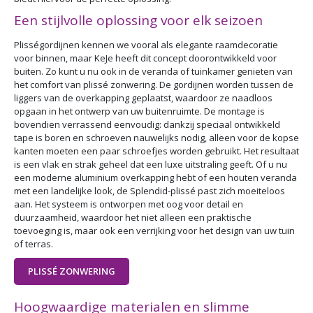
Een stijlvolle oplossing voor elk seizoen
Plisségordijnen kennen we vooral als elegante raamdecoratie
voor binnen, maar KeJe heeft dit concept doorontwikkeld voor
buiten. Zo kunt u nu ook in de veranda of tuinkamer genieten van
het comfort van plissé zonwering. De gordijnen worden tussen de
liggers van de overkapping geplaatst, waardoor ze naadloos
opgaan in het ontwerp van uw buitenruimte. De montage is
bovendien verrassend eenvoudig: dankzij speciaal ontwikkeld
tape is boren en schroeven nauwelijks nodig, alleen voor de kopse
kanten moeten een paar schroefjes worden gebruikt. Het resultaat
is een vlak en strak geheel dat een luxe uitstraling geeft. Of u nu
een moderne aluminium overkapping hebt of een houten veranda
met een landelijke look, de Splendid-plissé past zich moeiteloos
aan. Het systeem is ontworpen met oog voor detail en
duurzaamheid, waardoor het niet alleen een praktische
toevoeging is, maar ook een verrijking voor het design van uw tuin
of terras.
PLISSÉ ZONWERING
Hoogwaardige materialen en slimme