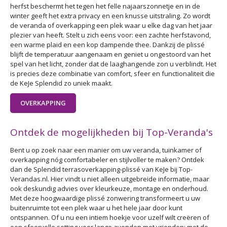
herfst beschermt het tegen het felle najaarszonnetje en in de
winter geeft het extra privacy en een knusse uitstraling. Zo wordt
de veranda of overkapping een plek waar u elke dag van het jaar
plezier van heeft. Stelt u zich eens voor: een zachte herfstavond,
een warme plaid en een kop dampende thee. Dankzij de plissé
blijft de temperatuur aangenaam en geniet u ongestoord van het
spel van het licht, zonder dat de laaghangende zon u verblindt. Het
is precies deze combinatie van comfort, sfeer en functionaliteit die
de KeJe Splendid zo uniek maakt.
OVERKAPPING
Ontdek de mogelijkheden bij Top-Veranda's
Bent u op zoek naar een manier om uw veranda, tuinkamer of
overkapping nóg comfortabeler en stijlvoller te maken? Ontdek
dan de Splendid terrasoverkapping-plissé van KeJe bij Top-
Verandas.nl. Hier vindt u niet alleen uitgebreide informatie, maar
ook deskundig advies over kleurkeuze, montage en onderhoud.
Met deze hoogwaardige plissé zonwering transformeert u uw
buitenruimte tot een plek waar u het hele jaar door kunt
ontspannen. Of u nu een intiem hoekje voor uzelf wilt creëren of