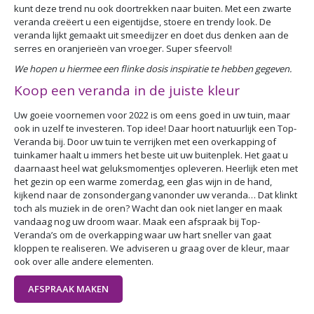
kunt deze trend nu ook doortrekken naar buiten. Met een zwarte
veranda creëert u een eigentijdse, stoere en trendy look. De
veranda lijkt gemaakt uit smeedijzer en doet dus denken aan de
serres en oranjerieën van vroeger. Super sfeervol!
We hopen u hiermee een flinke dosis inspiratie te hebben gegeven.
Koop een veranda in de juiste kleur
Uw goeie voornemen voor 2022 is om eens goed in uw tuin, maar
ook in uzelf te investeren. Top idee! Daar hoort natuurlijk een Top-
Veranda bij. Door uw tuin te verrijken met een overkapping of
tuinkamer haalt u immers het beste uit uw buitenplek. Het gaat u
daarnaast heel wat geluksmomentjes opleveren. Heerlijk eten met
het gezin op een warme zomerdag, een glas wijn in de hand,
kijkend naar de zonsondergang vanonder uw veranda… Dat klinkt
toch als muziek in de oren? Wacht dan ook niet langer en maak
vandaag nog uw droom waar. Maak een afspraak bij Top-
Veranda’s om de overkapping waar uw hart sneller van gaat
kloppen te realiseren. We adviseren u graag over de kleur, maar
ook over alle andere elementen.
AFSPRAAK MAKEN