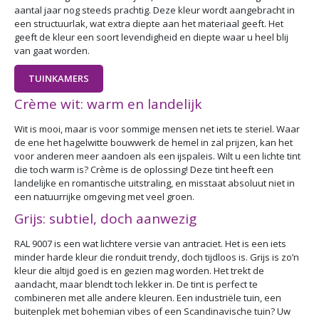
aantal jaar nog steeds prachtig. Deze kleur wordt aangebracht in
een structuurlak, wat extra diepte aan het materiaal geeft. Het
geeft de kleur een soort levendigheid en diepte waar u heel blij
van gaat worden.
TUINKAMERS
Crème wit: warm en landelijk
Wit is mooi, maar is voor sommige mensen net iets te steriel. Waar
de ene het hagelwitte bouwwerk de hemel in zal prijzen, kan het
voor anderen meer aandoen als een ijspaleis. Wilt u een lichte tint
die toch warm is? Crème is de oplossing! Deze tint heeft een
landelijke en romantische uitstraling, en misstaat absoluut niet in
een natuurrijke omgeving met veel groen.
Grijs: subtiel, doch aanwezig
RAL 9007 is een wat lichtere versie van antraciet. Het is een iets
minder harde kleur die ronduit trendy, doch tijdloos is. Grijs is zo’n
kleur die altijd goed is en gezien mag worden. Het trekt de
aandacht, maar blendt toch lekker in. De tint is perfect te
combineren met alle andere kleuren. Een industriële tuin, een
buitenplek met bohemian vibes of een Scandinavische tuin? Uw