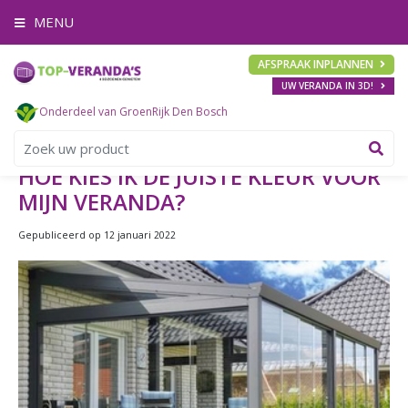
G
MENU
a
n
a
AFSPRAAK INPLANNEN
a
UW VERANDA IN 3D!
r
c
Onderdeel van GroenRijk Den Bosch
o
n
t
HOE KIES IK DE JUISTE KLEUR VOOR
e
MIJN VERANDA?
n
t
Gepubliceerd op
12 januari 2022