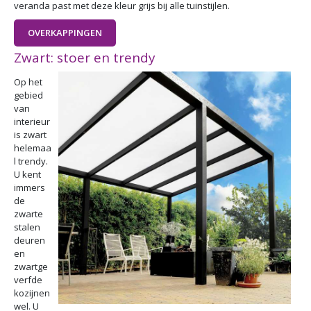
veranda past met deze kleur grijs bij alle tuinstijlen.
OVERKAPPINGEN
Zwart: stoer en trendy
Op het
gebied
van
interieur
is zwart
helemaa
l trendy.
U kent
immers
de
zwarte
stalen
deuren
en
zwartge
verfde
kozijnen
wel. U